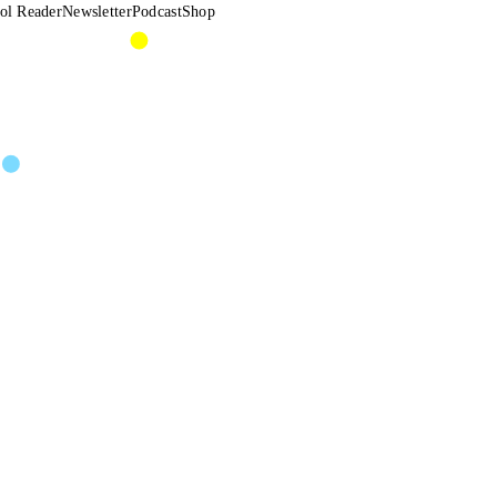
ol Reader
Newsletter
Podcast
Shop
bani
N CHOP WOO