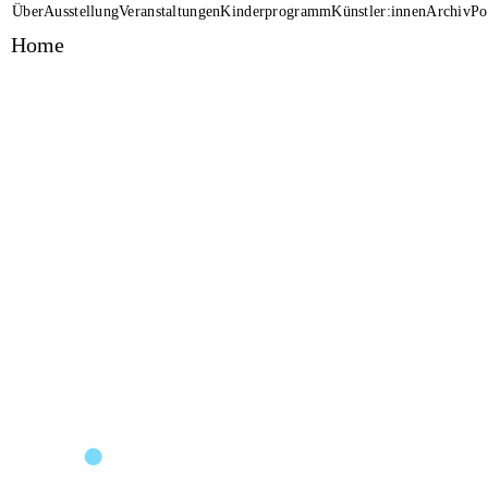
Über
Ausstellung
Veranstaltungen
Kinderprogramm
Künstler:innen
Archiv
Po
Home
Ileana Fara
THEY CA
2026